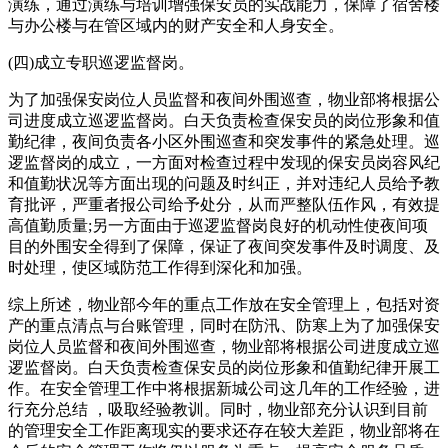
演练，通过演练与培训增强保安员的实战能力，保障了宿舍楼
与办公楼与在管区域内的财产安全和人身安全。
(四)成立专职巡逻监督岗。
为了加强保安岗位人员监督和夜间外围巡查，物业部将根据公
司进度成立巡逻监督岗。白天负责检查保安员的岗位形象和值
勤纪律，夜间负责各小区外围巡查和突发事件的紧急处理。巡
逻监督岗的成立，一方面对检查过程中发现的保安员岗容风纪
和值勤状况等方面出现的问题及时纠正，并对违纪人员给予教
育批评，严重者报公司给予处分，从而严整队伍作风，有效提
高值勤质量;另一方面由于巡逻监督岗良好的机动性使夜间项
目的外围安全得到了保障，保证了夜间突发事件及时调度、及
时处理，使区域防范工作得到深化和加强。
综上所述，物业部今年的重点工作放在安全管理上，包括对资
产的重点清点与台账管理，同时在防汛、防寒上为了加强保安
岗位人员监督和夜间外围巡查，物业部将根据公司进度成立巡
逻监督岗。白天负责检查保安员的岗位形象和值勤纪律开展工
作。在安全管理工作中将根据新城公司这几年的工作经验，进
行充分总结 ，吸取经验教训。同时，物业部充分认识到目前
的管理安全工作距离现实的要求还存在较大差距，物业部将在