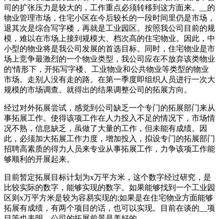
司的扩张压力是较大的，工作重点必须转移到这方面来。__的
物业管理市场，住宅小区在今后较长的一段时间里仍是市场，
退其次是综合写字楼，再就是工业园区。按照我公司目前的规
模，难以在市场上接到规模大、档次高的住宅物业。因此，中
小型的物业将是我公司发展的首选目标。同时，住宅物业是市
场上竞争最激烈的一个物业类型，我公司应在不放弃该类物业
的'情形下，开拓写字楼、工业物业和公共物业等类型的物业
市场。走别人没有走的路。在第一季度即组织人员进行一次大
规模的市场调查。就得出的结果调整公司的拓展方向。
经过对外拓展尝试，感觉到公司缺乏一个专门的拓展部门来从
事拓展工作。使得该项工作在人力投入不足的情况下，市场情
况不熟，信息缺乏，虽做了大量的工作，但未能有成绩。因
此，必须加大拓展工作力度，增加投入，拟设专门的拓展部门
招聘高素质的得力人员来专业从事拓展工作，力争该项工作能
够顺利的开展起来。
目前暂定拓展目标计划为x万平方米，这个数字经过研究，是
比较实际的数字，能够实现的数字。如果能够找到一个工业园
区则x万平方米是较为容易实现的;如果是在住宅物业方面能够
拓展有成绩，有两个项目的话，也可以实现。目前在谈的__项
目等也表明，公司的拓展前景是美好的。