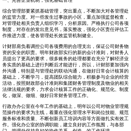
一、完善企业机制，强化基础管理
综合管理部要紧抓基础管理，突出重点，不断加大对各管理处
的监管力度。对一些发生过事故的小区，重点加强监督检查，
对管理处相关负责人组织学习，分析原因。严格执行公司各项
制度，对存在的发出意见书，落实整改，强化小区责任评估工
作推进力度，使各管理处长效监管机制健全。
计财部肩负着调控公司各项费用的合理支出，保证公司财务物
资的安全的职责。明年财政部实行的新的会计准则，对财务人
员提出了更高的要求，很多账务的处理都要在充分了解经济业
务实质的基础上进行判断后才能进行，所以，计财部要加强内
外沟通，特别是与管理处的联动沟通，在做好日常会计核算的
基础上，不断学习，提高团队综合能力，积极参与企业的经营
活动，按照财政部会计准则和集团财务管理制度及物业的相关
法律法规的要求，力求会计核算工作的正确化、规范化、制度
化，做深、做细、做好日常财务管理工作。
行政办办公室在今年工作的基础上，明年以公司对物业管理规
范操作的要求为主线，着重在强化管理水平和岗位技能、规范
服务标准和质量、不断创新员工培训内容等方面做扎实有效工
作。强化办公室的协调职能，建立良好的工作氛围，与各部
门、管理处保持良好的协作关系，创造__的工作环境。