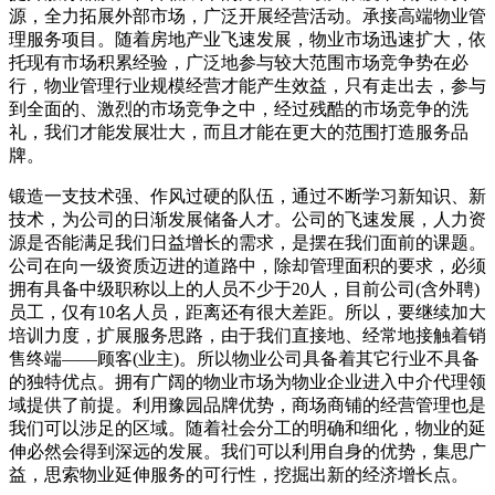
源，全力拓展外部市场，广泛开展经营活动。承接高端物业管
理服务项目。随着房地产业飞速发展，物业市场迅速扩大，依
托现有市场积累经验，广泛地参与较大范围市场竞争势在必
行，物业管理行业规模经营才能产生效益，只有走出去，参与
到全面的、激烈的市场竞争之中，经过残酷的市场竞争的洗
礼，我们才能发展壮大，而且才能在更大的范围打造服务品
牌。
锻造一支技术强、作风过硬的队伍，通过不断学习新知识、新
技术，为公司的日渐发展储备人才。公司的飞速发展，人力资
源是否能满足我们日益增长的需求，是摆在我们面前的课题。
公司在向一级资质迈进的道路中，除却管理面积的要求，必须
拥有具备中级职称以上的人员不少于20人，目前公司(含外聘)
员工，仅有10名人员，距离还有很大差距。所以，要继续加大
培训力度，扩展服务思路，由于我们直接地、经常地接触着销
售终端——顾客(业主)。所以物业公司具备着其它行业不具备
的独特优点。拥有广阔的物业市场为物业企业进入中介代理领
域提供了前提。利用豫园品牌优势，商场商铺的经营管理也是
我们可以涉足的区域。随着社会分工的明确和细化，物业的延
伸必然会得到深远的发展。我们可以利用自身的优势，集思广
益，思索物业延伸服务的可行性，挖掘出新的经济增长点。