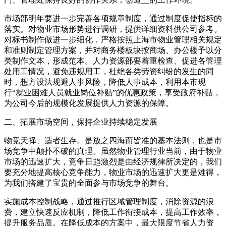
市场部明年要进一步完善各项规章制度，通过制度促使指标的
落实。对物业市场形势进行调研，提供详细资料供公司参考。
对标书制作做进一步细化，严格按照上海市物业管理相关规定
和准则制定管理方案，并对商务楼板块按商场、办公楼予以分
类制作文本，形成范本。人力资源部要着重检查、促进各管理
处用工情况，避免违规用工，杜绝各类劳资纠纷的发生的同
时，想方设法规避人事风险，降低人事成本，利用本市现
行“就业困难人员就业岗位补贴”的优惠政策，享受政府补贴，
为公司今后的规模化发展提供人力资源的保障。
二、拓展市场空间，保持企业持续稳定发展
物竞天择、适者生存。是放之四海而皆准的基本法则，也是市
场竞争中颠扑不破的真理。虽然物业管理行业当前，由于物业
市场的迅速扩大，竞争日趋激烈是由经济规律所决定的，我们
要充分地提高核心竞争能力，物业市场的迅速扩大更是难得，
为我们搭建了宝贵的全面参与市场竞争的舞台。
实施成本控制战略，通过推行区域管理制度，消除资源的浪
费，建立快速反应机制，降低工作衔接成本，提高工作效率，
提升服务品质。在降低成本的方案中，最大限度节省人力资