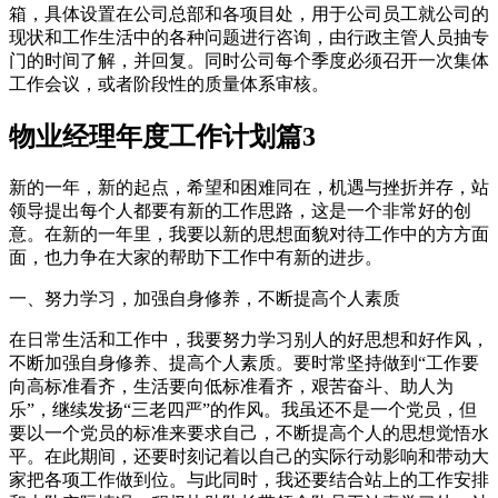
箱，具体设置在公司总部和各项目处，用于公司员工就公司的
现状和工作生活中的各种问题进行咨询，由行政主管人员抽专
门的时间了解，并回复。同时公司每个季度必须召开一次集体
工作会议，或者阶段性的质量体系审核。
物业经理年度工作计划篇3
新的一年，新的起点，希望和困难同在，机遇与挫折并存，站
领导提出每个人都要有新的工作思路，这是一个非常好的创
意。在新的一年里，我要以新的思想面貌对待工作中的方方面
面，也力争在大家的帮助下工作中有新的进步。
一、努力学习，加强自身修养，不断提高个人素质
在日常生活和工作中，我要努力学习别人的好思想和好作风，
不断加强自身修养、提高个人素质。要时常坚持做到“工作要
向高标准看齐，生活要向低标准看齐，艰苦奋斗、助人为
乐”，继续发扬“三老四严”的作风。我虽还不是一个党员，但
要以一个党员的标准来要求自己，不断提高个人的思想觉悟水
平。在此期间，还要时刻记着以自己的实际行动影响和带动大
家把各项工作做到位。与此同时，我还要结合站上的工作安排