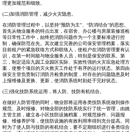
理更加规范和细致。
(二)加强消防管理，减少火灾隐患。
在消防管理过程中，以坚持“预防为主”、“防消结合”的思想。
首先从物业服务的特点出发，在宿舍、办公楼与房屋装修巡检
等日常性工作中，始终把消防问题作为一个主要标准进行控
制，确保防范在先。其次建立完善的公司保安管理档案，落实
目前租户的紧急联络方式和联络人，使租户在消防管理要有认
识，在第一时间能与物业服务人员，特别是保安的联系。第
三，制定适应九园工业园区实际、实效性强的火灾应急处理方
案，使整个项目的灭火救灾工作处于有序的运行状态。第四由
保安主管负责制订消防月检查的制度，对存在的问题隐患及时
上报维修及更换、更新，使消防系统时刻处于完好状态。
(三)强化技防系统运用，将人防、技防有机结合。
在做好人防管理的同时，物业部将运用各类技防系统做到操作
规范、及时报修。对物业部的技防系统实行了统一管理，由姚
主管主抓，建立各小区技防设施档案，对规范操作、问题报
修、维修养护等，使技防设施的有效利用率得到充分提高。同
时为了使人防与技防的有机结合，要不定期组织进行各类综合