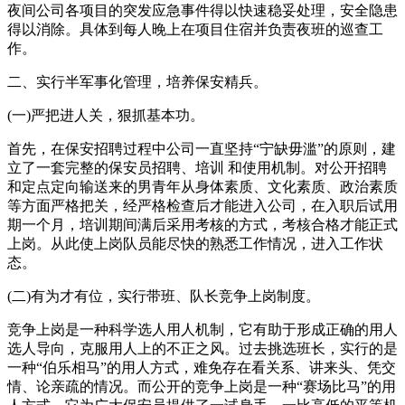
夜间公司各项目的突发应急事件得以快速稳妥处理，安全隐患
得以消除。具体到每人晚上在项目住宿并负责夜班的巡查工
作。
二、实行半军事化管理，培养保安精兵。
(一)严把进人关，狠抓基本功。
首先，在保安招聘过程中公司一直坚持“宁缺毋滥”的原则，建
立了一套完整的保安员招聘、培训 和使用机制。对公开招聘
和定点定向输送来的男青年从身体素质、文化素质、政治素质
等方面严格把关，经严格检查后才能进入公司，在入职后试用
期一个月，培训期间满后采用考核的方式，考核合格才能正式
上岗。从此使上岗队员能尽快的熟悉工作情况，进入工作状
态。
(二)有为才有位，实行带班、队长竞争上岗制度。
竞争上岗是一种科学选人用人机制，它有助于形成正确的用人
选人导向，克服用人上的不正之风。过去挑选班长，实行的是
一种“伯乐相马”的用人方式，难免存在看关系、讲来头、凭交
情、论亲疏的情况。而公开的竞争上岗是一种“赛场比马”的用